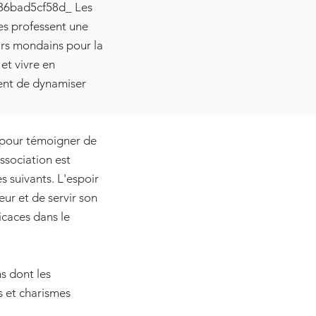
-136bad5cf58d_ Les
s professent une
isirs mondains pour la
et vivre en
ent de dynamiser
 pour témoigner de
ssociation est
suivants. L'espoir
eur et de servir son
icaces dans le
s dont les
 et charismes