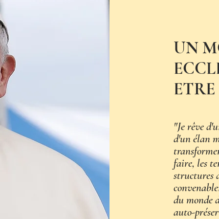
UN 
ECCL
ETRE
"Je rêve d'
d'un élan m
transformer
faire, les t
structures d
convenablem
du monde d'
auto-préser