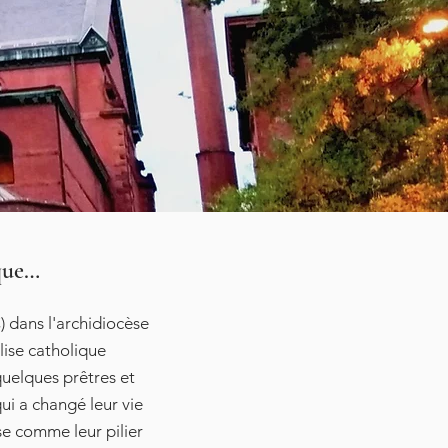
oque…
dans l'archidiocèse
ise catholique
elques prêtres et
i a changé leur vie
ise comme leur pilier