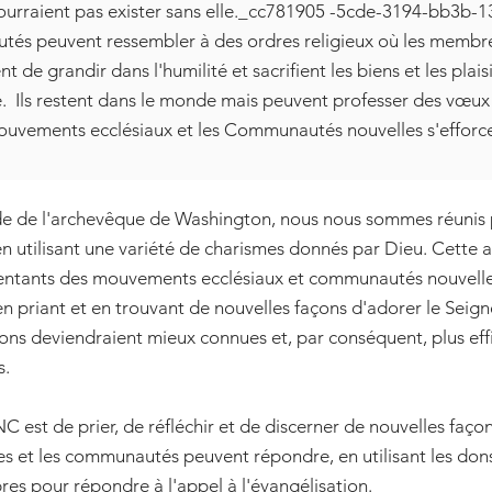
 pourraient pas exister sans elle._cc781905 -5cde-3194-bb3b
és peuvent ressembler à des ordres religieux où les membre
ent de grandir dans l'humilité et sacrifient les biens et les pla
. Ils restent dans le monde mais peuvent professer des vœux 
vements ecclésiaux et les Communautés nouvelles s'efforc
de de l'archevêque de Washington, nous nous sommes réunis
en utilisant une variété de charismes donnés par Dieu. Cette a
ntants des mouvements ecclésiaux et communautés nouvelles 
en priant et en trouvant de nouvelles façons d'adorer le Seign
ions deviendraient mieux connues et, par conséquent, plus eff
s.
 est de prier, de réfléchir et de discerner de nouvelles façon
et les communautés peuvent répondre, en utilisant les dons
es pour répondre à l'appel à l'évangélisation.