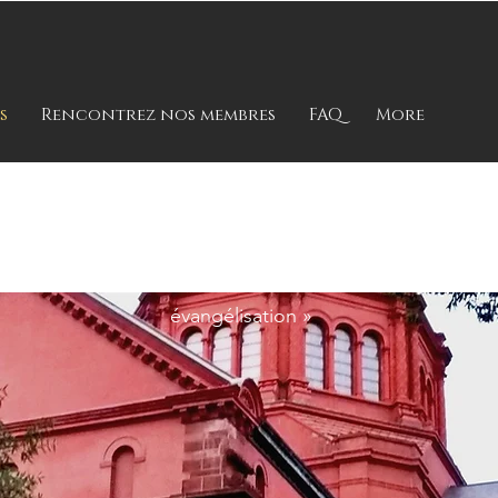
s
Rencontrez nos membres
FAQ
More
Qui nous sommes
« Témoins vivants de la nouvelle
évangélisation »