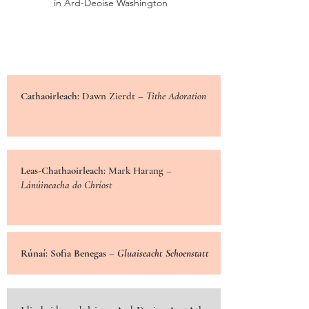
in Ard-Deoise Washington
Cathaoirleach:
Dawn Zierdt
– Tithe Adoration
Leas-Chathaoirleach:
Mark Harang
–
Lánúineacha do Chríost
Rúnaí: Sofia Benegas –
Gluaiseacht Schoenstatt