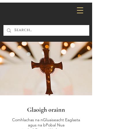
Glaoigh orainn
Comhlachas na nGluaiseacht Eaglasta
agus na bPobal Nua