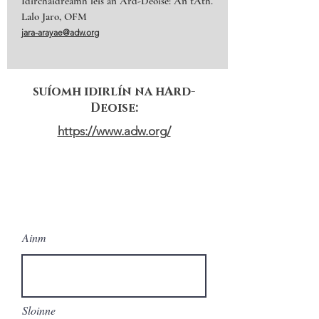
Idirchaidreamh leis an Ard-Deoise: An tAth.
Lalo Jaro, OFM
jara-arayae@adw.org
suíomh idirlín na hArd-
Deoise:
https://www.adw.org/
SEOL A CHUID
TEACHTAIREACHT!
Ainm
Sloinne