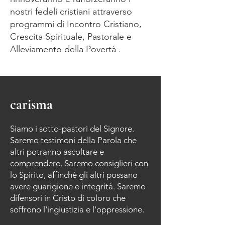
nostri fedeli cristiani attraverso
programmi di Incontro Cristiano,
Crescita Spirituale, Pastorale e
Alleviamento della Povertà .
carisma
Siamo i sotto-pastori del Signore.
Saremo testimoni della Parola che
altri potranno ascoltare e
comprendere. Saremo consiglieri con
lo Spirito, affinché gli altri possano
avere guarigione e integrità. Saremo
difensori in Cristo di coloro che
soffrono l'ingiustizia e l'oppressione.