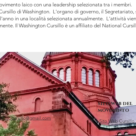
movimento laico con una leadership selezionata tra i membri.
 Cursillo di Washington. L'organo di governo, il Segretariato, 
 l'anno in una località selezionata annualmente. L'attività vie
ente. Il Washington Cursillo è un affiliato del National Cursil
sito web del
movimento
sh.dc.cursillo@gmail.com
Sito Web Cursillo