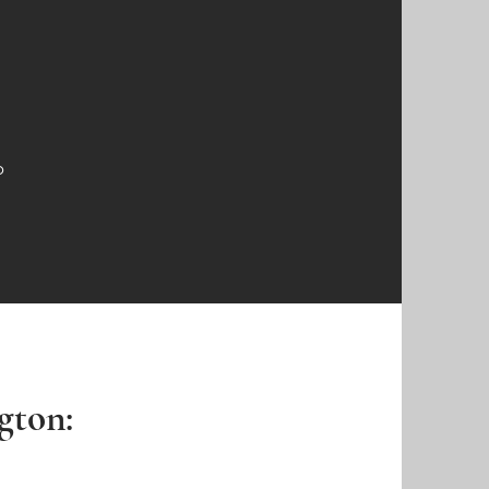
o
ngton: