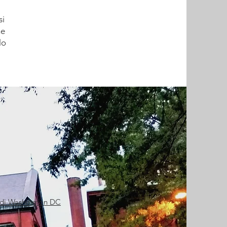
si
ne
lo
 di Washington DC