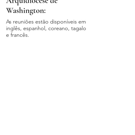
Arquidiocese de
Washington:
As reuniões estão disponíveis em
inglês, espanhol, coreano, tagalo
e francês.
contato
Emily Calis
e-mail:
emlcalis@yahoo.com
Telefone: (
301) 787-6811
sites de movimento
Legião de Maria
Arlington Regia