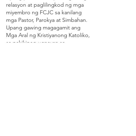
relasyon at paglilingkod ng mga
miyembro ng FCJC sa kanilang
mga Pastor, Parokya at Simbahan.
Upang gawing magagamit ang
Mga Aral ng Kristiyanong Katoliko,
sa pakikipag-ugnayan sa
Magisterium, sa mga miyembro ng
Katoliko.
Charism
Ang FCJC ay isang Christian
Community na Katoliko, Charismatic,
Evangelistic at Family Life Oriented.