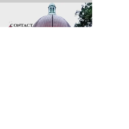
contact
Opinyon nina Jack at Tess
Email:
j5_opinion@yahoo.com
Tel: Jack:
(301) 335-4781
Tess:
(301) 335-4968
website ng paggalaw
www.fcjcmd.us
Social Media
https://www.facebook.com/fcjcmd/
https://www.instagram.com/fcjcmd/
https://twitter.com/fcjcmd