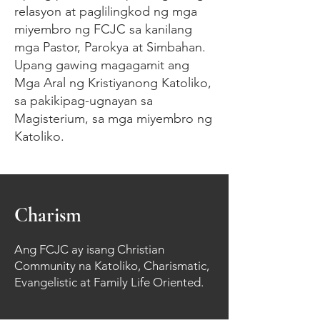
relasyon at paglilingkod ng mga
miyembro ng FCJC sa kanilang
mga Pastor, Parokya at Simbahan.
Upang gawing magagamit ang
Mga Aral ng Kristiyanong Katoliko,
sa pakikipag-ugnayan sa
Magisterium, sa mga miyembro ng
Katoliko.
Charism
Ang FCJC ay isang Christian
Community na Katoliko, Charismatic,
Evangelistic at Family Life Oriented.