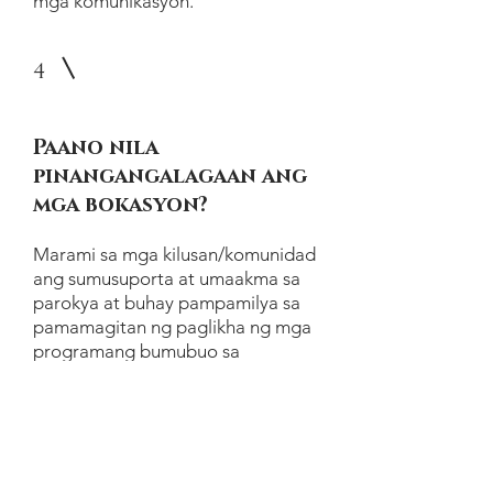
mga komunikasyon.
4
Paano nila
pinangangalagaan ang
mga bokasyon?
Marami sa mga kilusan/komunidad
ang sumusuporta at umaakma sa
parokya at buhay pampamilya sa
pamamagitan ng paglikha ng mga
programang bumubuo sa
espirituwal, intelektwal at
panlipunang mga dimensyon ng mga
bata, kabataan at matatanda. Ang
mga programang ito ay nagbibigay
ng mga natural na kapaligiran upang