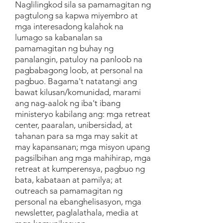
Naglilingkod sila sa pamamagitan ng
pagtulong sa kapwa miyembro at
mga interesadong kalahok na
lumago sa kabanalan sa
pamamagitan ng buhay ng
panalangin, patuloy na panloob na
pagbabagong loob, at personal na
pagbuo. Bagama't natatangi ang
bawat kilusan/komunidad, marami
ang nag-aalok ng iba't ibang
ministeryo kabilang ang: mga retreat
center, paaralan, unibersidad, at
tahanan para sa mga may sakit at
may kapansanan; mga misyon upang
pagsilbihan ang mga mahihirap, mga
retreat at kumperensya, pagbuo ng
bata, kabataan at pamilya; at
outreach sa pamamagitan ng
personal na ebanghelisasyon, mga
newsletter, paglalathala, media at