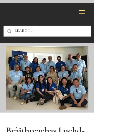
Bràithreachas Luchd-