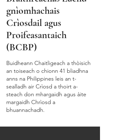
gnìomhachais
Crìosdail agus
Proifeasantaich
(BCBP)
Buidheann Chaitligeach a thòisich
an toiseach o chionn 41 bliadhna
anns na Philippines leis an t-
sealladh air Crìosd a thoirt a-
steach don mhargaidh agus àite
margaidh Chrìosd a
bhuannachadh.