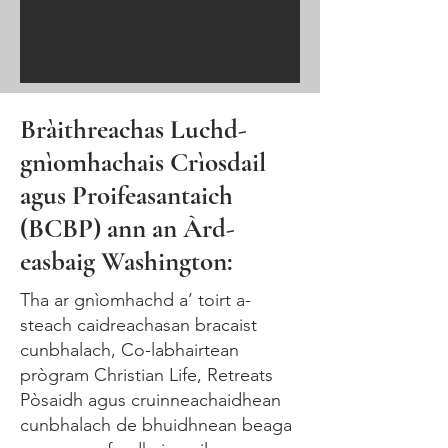
Bràithreachas Luchd-
gnìomhachais Crìosdail
agus Proifeasantaich
(BCBP) ann an Àrd-
easbaig Washington:
Tha ar gnìomhachd a’ toirt a-
steach caidreachasan bracaist
cunbhalach, Co-labhairtean
prògram Christian Life, Retreats
Pòsaidh agus cruinneachaidhean
cunbhalach de bhuidhnean beaga