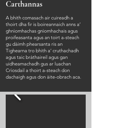
Carthannas
A bhith comasach air cuireadh a
thoirt dha fir is boireannaich anns a’
ghnìomhachas gnìomhachais agus
proifeasanta agus an toirt a-steach
gu dàimh phearsanta ris an
Tighearna tro bhith a’ cruthachadh
agus taic bràthaireil agus gan
uidheamachadh gus ar luachan
Crìosdail a thoirt a-steach don
dachaigh agus don àite-obrach aca.