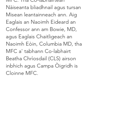
MFC. Tha Co-labhairtean
Nàiseanta bliadhnail agus tursan
Misean leantainneach ann. Aig
Eaglais an Naoimh Eideard an
Confessor ann am Bowie, MD,
agus Eaglais Chaitligeach an
Naoimh Eòin, Columbia MD, tha
MFC a' tabhann Co-labhairt
Beatha Chrìosdail (CLS) airson
inbhich agus Campa Òigridh is
Cloinne MFC.
fios
Lito Sayasa
Post-d:
Litosayasa@gmail.com
Fòn: (240) 543-0425