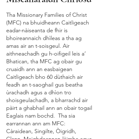
Tha Missionary Families of Christ
(MFC) na bhuidheann Caitligeach
eadar-nàiseanta de fhir is
bhoireannaich dhìleas a tha ag
amas air an t-soisgeul. Air
aithneachadh gu h-oifigeil leis a’
Bhatican, tha MFC ag obair gu
cruaidh ann an easbaigean
Caitligeach bho 60 dùthaich air
feadh an t-saoghail gus beatha
ùrachadh agus a dhìon tro
shoisgeulachadh, a bharrachd air
pàirt a ghabhail ann an obair togail
Eaglais nam bochd. Tha sia
earrannan ann am MFC:
Càraidean, Singilte, Òigridh,