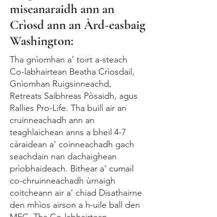
miseanaraidh ann an
Crìosd ann an Àrd-easbaig
Washington:
Tha gnìomhan a’ toirt a-steach
Co-labhairtean Beatha Crìosdail,
Gnìomhan Ruigsinneachd,
Retreats Saibhreas Pòsaidh, agus
Rallies Pro-Life. Tha buill air an
cruinneachadh ann an
teaghlaichean anns a bheil 4-7
càraidean a’ coinneachadh gach
seachdain nan dachaighean
prìobhaideach. Bithear a’ cumail
co-chruinneachadh ùrnaigh
coitcheann air a’ chiad Disathairne
den mhìos airson a h-uile ball den