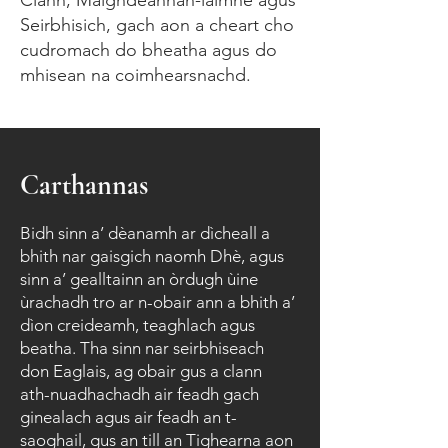
Clann, Maighdeannan-làimhe agus
Seirbhisich, gach aon a cheart cho
cudromach do bheatha agus do
mhisean na coimhearsnachd.
Carthannas
Bidh sinn a’ dèanamh ar dìcheall a
bhith nar gaisgich naomh Dhè, agus
sinn a’ gealltainn an òrdugh ùine
ùrachadh tro ar n-obair ann a bhith a’
dìon creideamh, teaghlach agus
beatha. Tha sinn nar seirbhiseach
don Eaglais, ag obair gus a clann
ath-nuadhachadh air feadh gach
ginealach agus air feadh an t-
saoghail, gus an till an Tighearna aon