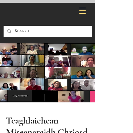
Teaghlaichean
Miseanaraidh Chriosd