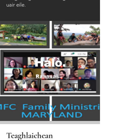
uair eile.
Halò.
Rannsaich
Teaghlaichean