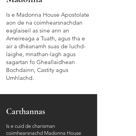
Is e Madonna House Apostolate
aon de na coimhearsnachdan
eaglaiseil as sine ann an
Ameireaga a Tuath, agus tha e
air a dhèanamh suas de luchd-
laighe, mnathan-lagh agus
sagartan fo Gheallaidhean
Bochdainn, Castity agus
Umhlachd.
Carthannas
Is e cuid de charisman
coimhearsnachd Madonna House