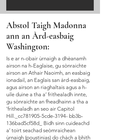
Abstol Taigh Madonna
ann an Àrd-easbaig
Washington:
Is e ar n-obair ùrnaigh a dhèanamh
airson na h-Eaglaise, gu sònraichte
airson an Athair Naoimh, an easbaig
ionadail, an Eaglais san àrd-easbaig,
agus airson an riaghaltais agus a h-
uile duine a tha a’ frithealadh innte,
gu sònraichte an fheadhainn a tha a
’frithealadh an seo air Capitol
Hill._cc781905-5cde-3194- bb3b-
136bad5cf58d_ Bidh sinn cuideachd
a’ toirt seachad seòmraichean
ùrnaigh (poustinias) do chàch a bhith