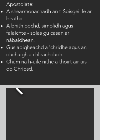
Apostolate:
A shearmonachadh an t-Soisgeil le ar
beatha.
A bhith bochd, sìmplidh agus
falaichte - solas gu casan ar
nàbaidhean.
Gus aoigheachd a 'chridhe agus an
dachaigh a chleachdadh.
Chum na h-uile nithe a thoirt air ais
do Chriosd.