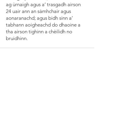
ag ùrnaigh agus a’ trasgadh airson
24 uair ann an sàmhchair agus
aonaranachd; agus bidh sinn a’
tabhann aoigheachd do dhaoine a
tha airson tighinn a chèilidh no
bruidhinn.
fios
Echo Lewis
,
Stiùiriche
Beth Holmes
, neach-
obrach
(202) 547-0177
madonnahousedc@gmail.com
làrach-lìn gluasad
www.madonnahouse.org