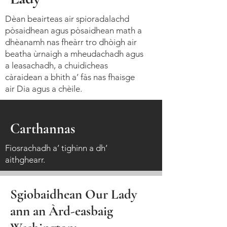
Dèan beairteas air spioradalachd
pòsaidhean agus pòsaidhean math a
dhèanamh nas fheàrr tro dhòigh air
beatha ùrnaigh a mheudachadh agus
a leasachadh, a chuidicheas
càraidean a bhith a’ fàs nas fhaisge
air Dia agus a chèile.
Carthannas
Fiosrachadh a’ tighinn a dh’
aithghearr.
Sgiobaidhean Our Lady
ann an Àrd-easbaig