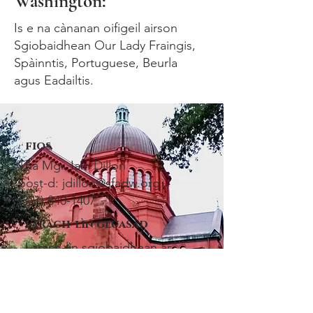
Washington:
Is e na cànanan oifigeil airson
Sgiobaidhean Our Lady Fraingis,
Spàinntis, Portuguese, Beurla
agus Eadailtis.
fios
Tha Mgr. Iain Dillon
post-d:
jdillon@sfadw.org
(301) 840-1407
làrach-lìn gluasad
Làrach-lìn sgiobaidhean ar
Baintighearna
meadhanan sòisealta