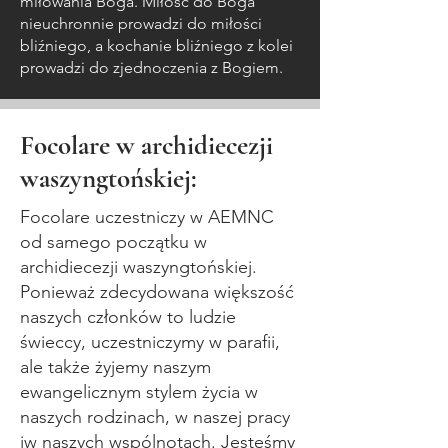
miłowania Boga. Miłość do Boga
nieuchronnie prowadzi do miłości
bliźniego, a kochanie bliźniego z kolei
prowadzi do zjednoczenia z Bogiem.
Focolare w archidiecezji
waszyngtońskiej:
Focolare uczestniczy w AEMNC
od samego początku w
archidiecezji waszyngtońskiej.
Ponieważ zdecydowana większość
naszych członków to ludzie
świeccy, uczestniczymy w parafii,
ale także żyjemy naszym
ewangelicznym stylem życia w
naszych rodzinach, w naszej pracy
iw naszych wspólnotach. Jesteśmy