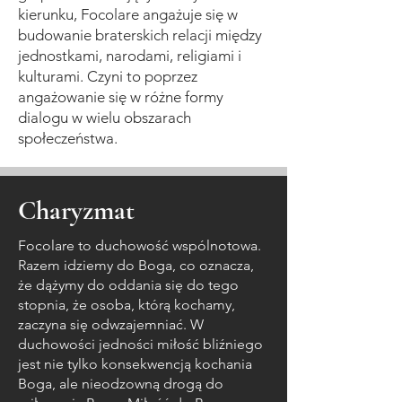
kierunku, Focolare angażuje się w
budowanie braterskich relacji między
jednostkami, narodami, religiami i
kulturami. Czyni to poprzez
angażowanie się w różne formy
dialogu w wielu obszarach
społeczeństwa.
Charyzmat
Focolare to duchowość wspólnotowa.
Razem idziemy do Boga, co oznacza,
że dążymy do oddania się do tego
stopnia, że osoba, którą kochamy,
zaczyna się odwzajemniać. W
duchowości jedności miłość bliźniego
jest nie tylko konsekwencją kochania
Boga, ale nieodzowną drogą do