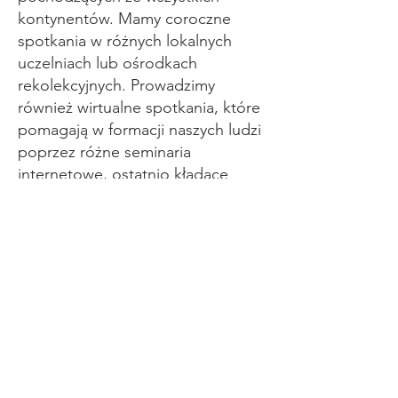
kontynentów. Mamy coroczne
spotkania w różnych lokalnych
uczelniach lub ośrodkach
rekolekcyjnych. Prowadzimy
również wirtualne spotkania, które
pomagają w formacji naszych ludzi
poprzez różne seminaria
internetowe, ostatnio kładące
nacisk na sprawiedliwość rasową,
dialog polityczny, zmiany
klimatyczne i inne tematy.
Aktywnie angażujemy się w
pomoc marginalizowanym,
imigrantom i biednym.