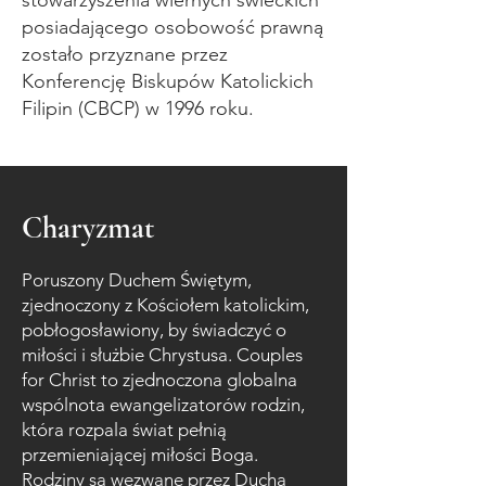
stowarzyszenia wiernych świeckich
posiadającego osobowość prawną
zostało przyznane przez
Konferencję Biskupów Katolickich
Filipin (CBCP) w 1996 roku.
Charyzmat
Poruszony Duchem Świętym,
zjednoczony z Kościołem katolickim,
pobłogosławiony, by świadczyć o
miłości i służbie Chrystusa. Couples
for Christ to zjednoczona globalna
wspólnota ewangelizatorów rodzin,
która rozpala świat pełnią
przemieniającej miłości Boga.
Rodziny są wezwane przez Ducha