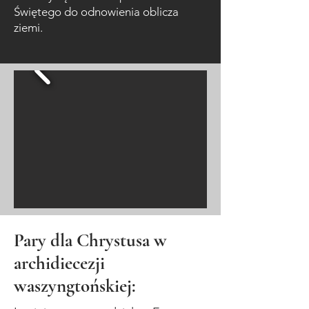
Świętego do odnowienia oblicza
ziemi.
Pary dla Chrystusa w
archidiecezji
waszyngtońskiej: