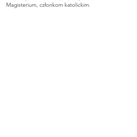
Magisterium, członkom katolickim.
Charyzmat
FCJC jest wspólnotą chrześcijańską,
która jest katolicka, charyzmatyczna,
ewangelizacyjna i zorientowana na
życie rodzinne.
kontakt
Opinia Jacka i Tess
E-mail:
j5_opinion@yahoo.com