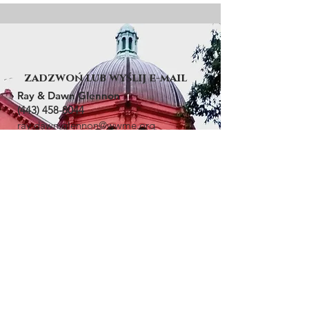
zadzwoń lub wyślij e-mail
Ray & Dawn Glennon
(443) 458-8044
ray.dawn.glennon@wwme.org
Patrick i Jennifer Cheng
(703) 869-5731
patrick.jennifer.cheng@wwme.org
strona ruchu
Lokalnie: riage
www.moorgments4
Krajowe:
www.wwme.org